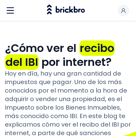
Comprar & Alquilar
Soy propietario
¿Cómo ver el
recibo
Valorar mi local
del IBI
por internet?
Productos
Hoy en día, hay una gran cantidad de
Contactar
impuestos que pagar. Uno de los más
conocidos por el momento a la hora de
adquirir o vender una propiedad, es el
Impuesto sobre los Bienes Inmuebles,
más conocido como IBI. En este blog te
explicamos cómo ver el recibo del IBI por
internet, a parte de qué sanciones