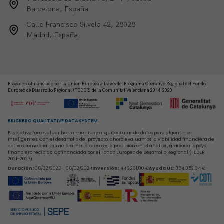
Barcelona, España
Calle Francisco Silvela 42, 28028
Madrid, España
Proyecto cofinanciado por la Unión Europea a través del Programa Operativo Regional del Fondo
Europeo de Desarrollo Regional (FEDER) de la Comunitat Valenciana 2014-2020
BRICKBRO QUALITATIVE DATA SYSTEM
El objetivo fue evaluar herramientas y arquitecturas de datos para algoritmos
inteligentes. Con el desarrollo del proyecto, ahora evaluamos la viabilidad financiera de
activos comerciales, mejoramos procesos y la precisión en el análisis, gracias al apoyo
financiero recibido. Cofinanciada por el Fondo Europeo de Desarrollo Regional (FEDER
2021-2027).
Duración
:
06/02/2023 - 06/02/2024
Inversión
:
446.231,00 €
Ayuda UE
:
354.352,04 €