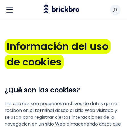
Comprar & Alquilar
Soy propietario
Información
del
uso
Valorar mi local
de
cookies
Productos
Contactar
¿Qué son las cookies?
Las cookies son pequeños archivos de datos que se
reciben en el terminal desde el sitio Web visitado y
se usan para registrar ciertas interacciones de la
navegación en un sitio Web almacenando datos que