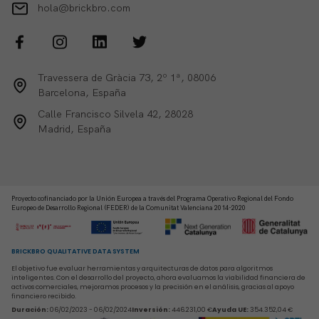
hola@brickbro.com
Travessera de Gràcia 73, 2º 1ª, 08006
Barcelona, España
Calle Francisco Silvela 42, 28028
Madrid, España
Proyecto cofinanciado por la Unión Europea a través del Programa Operativo Regional del Fondo
Europeo de Desarrollo Regional (FEDER) de la Comunitat Valenciana 2014-2020
BRICKBRO QUALITATIVE DATA SYSTEM
El objetivo fue evaluar herramientas y arquitecturas de datos para algoritmos
inteligentes. Con el desarrollo del proyecto, ahora evaluamos la viabilidad financiera de
activos comerciales, mejoramos procesos y la precisión en el análisis, gracias al apoyo
financiero recibido.
Duración
:
06/02/2023 - 06/02/2024
Inversión
:
446.231,00 €
Ayuda UE
:
354.352,04 €