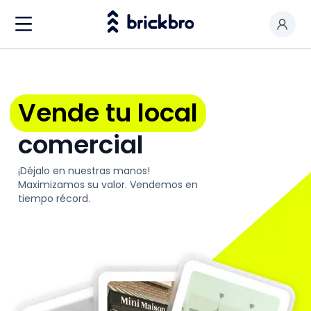
Comprar & Alquilar
Soy propietario
Vende tu local
Valorar mi local
comercial
Productos
¡Déjalo en nuestras manos!
Contactar
Maximizamos su valor. Vendemos en
tiempo récord.