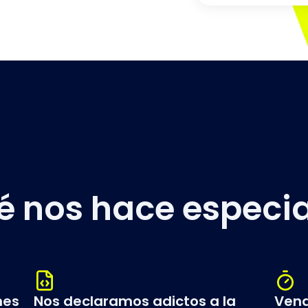
é nos hace
especia
nes
Nos declaramos adictos a la
Vend