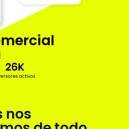
omercial
a
26K
versores activos
s nos
mos de todo