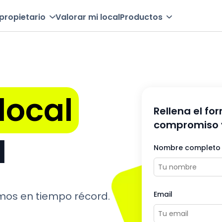
propietario
Valorar mi local
Productos
local
Rellena el fo
compromiso 
l
Nombre completo
mos en tiempo récord.
Email