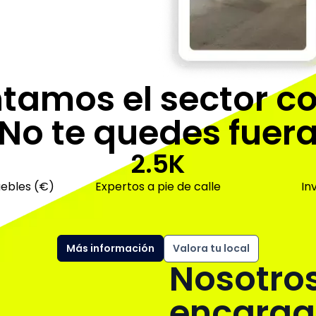
ntamos
el sector c
No te quedes fuer
2.5K
uebles (€)
Expertos a pie de calle
In
Más información
Valora tu local
Nosotro
encarga