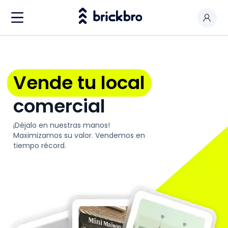
Comprar & Alquilar
Soy propietario
Vende tu local
Valorar mi local
comercial
Productos
¡Déjalo en nuestras manos!
Contactar
Maximizamos su valor. Vendemos en
tiempo récord.