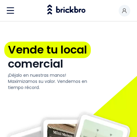
Comprar & Alquilar
Soy propietario
Vende tu local
Valorar mi local
comercial
Productos
¡Déjalo en nuestras manos!
Contactar
Maximizamos su valor. Vendemos en
tiempo récord.